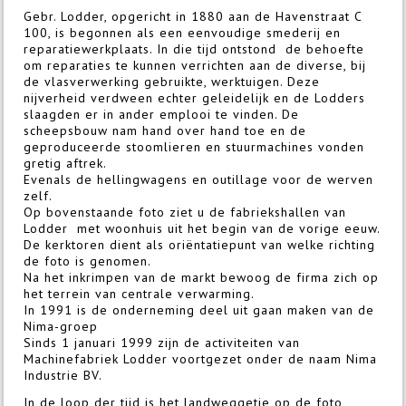
Gebr. Lodder, opgericht in 1880 aan de Havenstraat C
100, is begonnen als een eenvoudige smederij en
reparatiewerkplaats. In die tijd ontstond de behoefte
om reparaties te kunnen verrichten aan de diverse, bij
de vlasverwerking gebruikte, werktuigen. Deze
nijverheid verdween echter geleidelijk en de Lodders
slaagden er in ander emplooi te vinden. De
scheepsbouw nam hand over hand toe en de
geproduceerde stoomlieren en stuurmachines vonden
gretig aftrek.
Evenals de hellingwagens en outillage voor de werven
zelf.
Op bovenstaande foto ziet u de fabriekshallen van
Lodder met woonhuis uit het begin van de vorige eeuw.
De kerktoren dient als oriëntatiepunt van welke richting
de foto is genomen.
Na het inkrimpen van de markt bewoog de firma zich op
het terrein van centrale verwarming.
In 1991 is de onderneming deel uit gaan maken van de
Nima-groep
Sinds 1 januari 1999 zijn de activiteiten van
Machinefabriek Lodder voortgezet onder de naam Nima
Industrie BV.
In de loop der tijd is het landweggetje op de foto