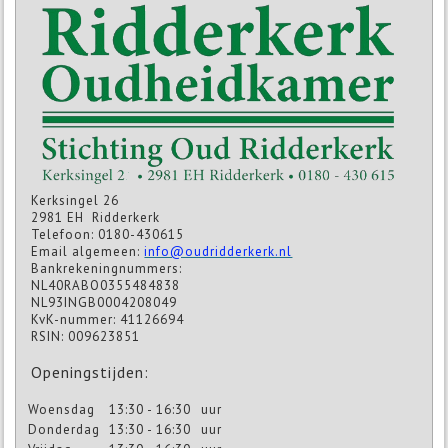
Kerksingel 26
2981 EH Ridderkerk
Telefoon: 0180-430615
Email algemeen:
info@oudridderkerk.nl
Bankrekeningnummers:
NL40RABO0355484838
NL93INGB0004208049
KvK-nummer: 41126694
RSIN: 009623851
Openingstijden:
Woensdag
13:30 - 16:30
uur
Donderdag
13:30 - 16:30
uur