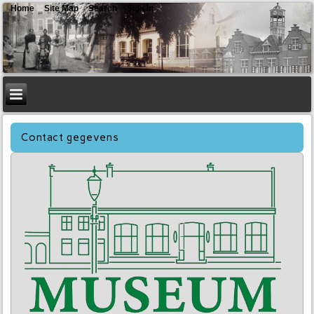
Home
Site Map
Search
Sign In
Contact gegevens