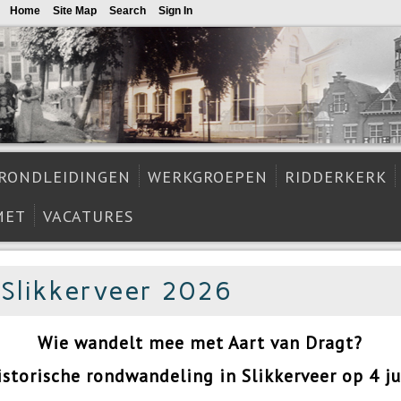
Home
Site Map
Search
Sign In
RONDLEIDINGEN
WERKGROEPEN
RIDDERKERK
MET
VACATURES
 Slikkerveer 2026
Wie wandelt mee met Aart van Dragt?
storische rondwandeling in Slikkerveer op 4 jul