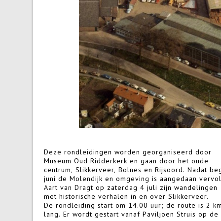
Deze rondleidingen worden georganiseerd door
Museum Oud Ridderkerk en gaan door het oude
centrum, Slikkerveer, Bolnes en Rijsoord. Nadat be
juni de Molendijk en omgeving is aangedaan vervo
Aart van Dragt op zaterdag 4 juli zijn wandelingen
met historische verhalen in en over Slikkerveer.
De rondleiding start om 14.00 uur; de route is 2 k
Vervolgens loopt de route via de Willemstraat en he
lang. Er wordt gestart vanaf Paviljoen Struis op de
Electropark terug naar De Schans. Onderweg zal