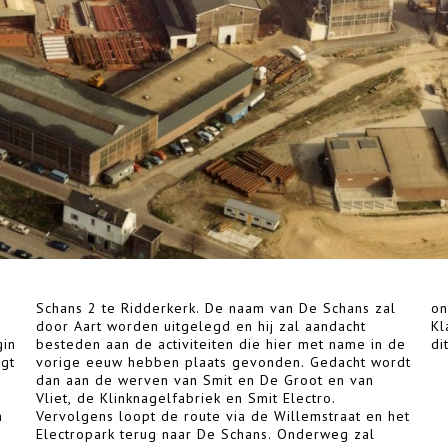
Schans 2 te Ridderkerk. De naam van De Schans zal
onder andere worden verteld over Dubbelman,
door Aart worden uitgelegd en hij zal aandacht
Klavarscribo en de Veertig Huizen. Aanmelden is
gin
besteden aan de activiteiten die hier met name in de
di
lgt
vorige eeuw hebben plaats gevonden. Gedacht wordt
dan aan de werven van Smit en De Groot en van
Vliet, de Klinknagelfabriek en Smit Electro.
m
t