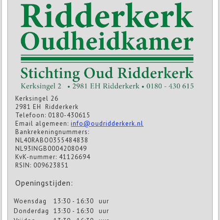
Kerksingel 26
2981 EH Ridderkerk
Telefoon: 0180-430615
Email algemeen:
info@oudridderkerk.nl
Bankrekeningnummers:
NL40RABO0355484838
NL93INGB0004208049
KvK-nummer: 41126694
RSIN: 009623851
Openingstijden:
Woensdag
13:30 - 16:30
uur
Donderdag
13:30 - 16:30
uur