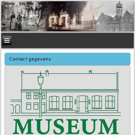
Home
Site Map
Search
Sign In
Contact gegevens