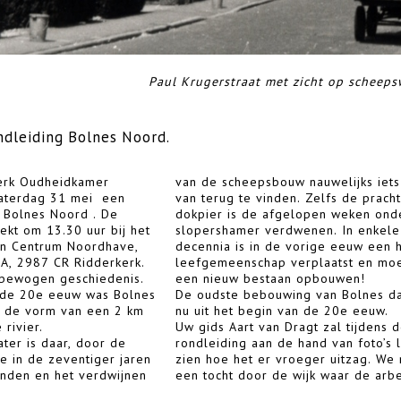
Paul Krugerstraat met zicht op scheeps
ndleiding Bolnes Noord.
erk Oudheidkamer
van de scheepsbouw nauwelijks iet
zaterdag 31 mei een
van terug te vinden. Zelfs de prach
 Bolnes Noord . De
dokpier is de afgelopen weken ond
rekt om 13.30 uur bij het
slopershamer verdwenen. In enkele
en Centrum Noordhave,
decennia is in de vorige eeuw een 
A, 2987 CR Ridderkerk.
leefgemeenschap verplaatst en mo
 bewogen geschiedenis.
een nieuw bestaan opbouwen!
n de 20e eeuw was Bolnes
De oudste bebouwing van Bolnes da
n de vorm van een 2 km
nu uit het begin van de 20e eeuw.
 rivier.
Uw gids Aart van Dragt zal tijdens 
ter is daar, door de
rondleiding aan de hand van foto’s 
ie in de zeventiger jaren
zien hoe het er vroeger uitzag. We
onden en het verdwijnen
een tocht door de wijk waar de arb