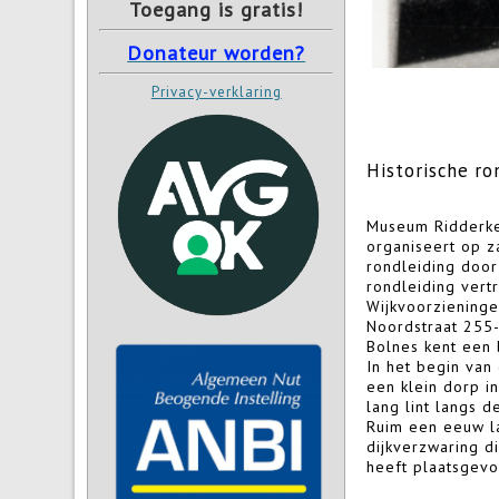
Toegang is gratis!
Donateur worden?
Privacy-verklaring
Historische ro
Museum Ridderk
organiseert op 
rondleiding door
rondleiding vert
Wijkvoorziening
Noordstraat 255-
Bolnes kent een
In het begin va
een klein dorp i
lang lint langs de
Ruim een eeuw la
dijkverzwaring d
heeft plaatsgev