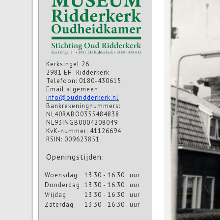
Kerksingel 26
2981 EH Ridderkerk
Telefoon: 0180-430615
Email algemeen:
info@oudridderkerk.nl
Bankrekeningnummers:
NL40RABO0355484838
NL93INGB0004208049
KvK-nummer: 41126694
RSIN: 009623851
Openingstijden:
Woensdag
13:30 - 16:30
uur
Donderdag
13:30 - 16:30
uur
Vrijdag
13:30 - 16:30
uur
Zaterdag
13:30 - 16:30
uur