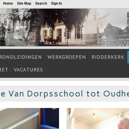
Home
Site Map
Search
Sign In
RONDLEIDINGEN
WERKGROEPEN
RIDDERKERK
MET
VACATURES
ie Van Dorpsschool tot Oudh