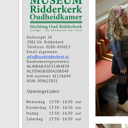
Kerksingel 26
2981 EH Ridderkerk
Telefoon: 0180-430615
Email algemeen:
info@oudridderkerk.nl
Bankrekeningnummers:
NL40RABO0355484838
NL93INGB0004208049
KvK-nummer: 41126694
RSIN: 009623851
Openingstijden:
Woensdag
13:30 - 16:30
uur
Donderdag
13:30 - 16:30
uur
Vrijdag
13:30 - 16:30
uur
Zaterdag
13:30 - 16:30
uur