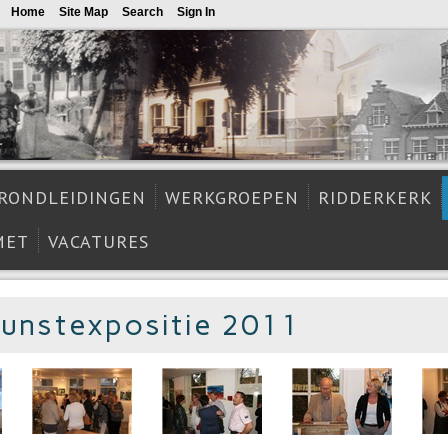
Home
Site Map
Search
Sign In
RONDLEIDINGEN
WERKGROEPEN
RIDDERKERK
MET
VACATURES
Kunstexpositie 2011