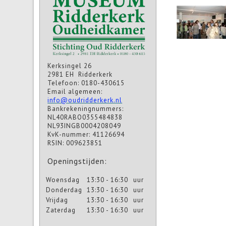
Kerksingel 26
2981 EH Ridderkerk
Telefoon: 0180-430615
Email algemeen:
info@oudridderkerk.nl
Bankrekeningnummers:
NL40RABO0355484838
NL93INGB0004208049
KvK-nummer: 41126694
RSIN: 009623851
Openingstijden:
Woensdag
13:30 - 16:30
uur
Donderdag
13:30 - 16:30
uur
Vrijdag
13:30 - 16:30
uur
Zaterdag
13:30 - 16:30
uur