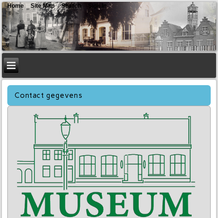
Home
Site Map
Search
Sign In
Contact gegevens