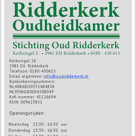
Kerksingel 26
2981 EH Ridderkerk
Telefoon: 0180-430615
Email algemeen:
info@oudridderkerk.nl
Bankrekeningnummers:
NL40RABO0355484838
NL93INGB0004208049
KvK-nummer: 41126694
RSIN: 009623851
Openingstijden:
Woensdag
13:30 - 16:30
uur
Donderdag
13:30 - 16:30
uur