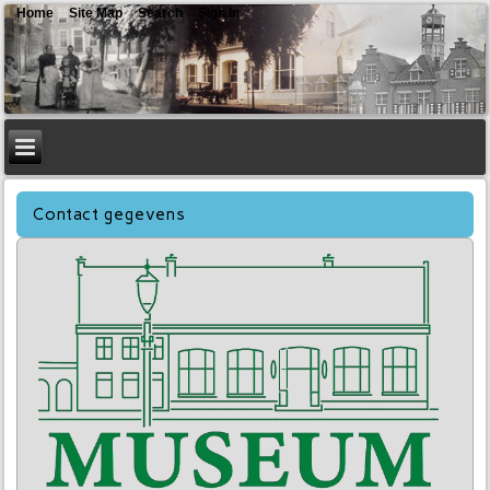
Home
Site Map
Search
Sign In
Contact gegevens