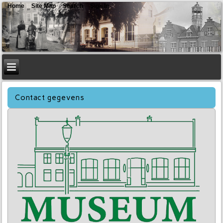
Home
Site Map
Search
Sign In
Contact gegevens