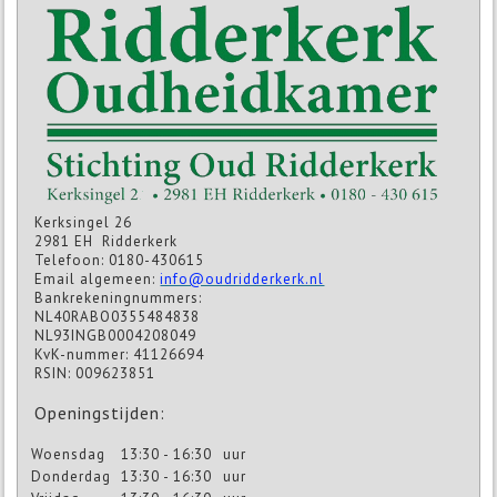
Kerksingel 26
2981 EH Ridderkerk
Telefoon: 0180-430615
Email algemeen:
info@oudridderkerk.nl
Bankrekeningnummers:
NL40RABO0355484838
NL93INGB0004208049
KvK-nummer: 41126694
RSIN: 009623851
Openingstijden:
Woensdag
13:30 - 16:30
uur
Donderdag
13:30 - 16:30
uur