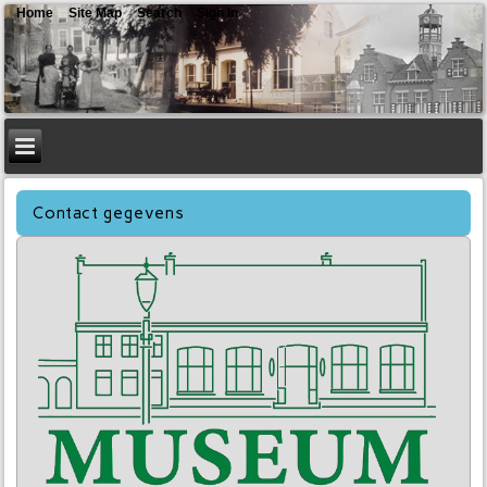
Home
Site Map
Search
Sign In
Contact gegevens