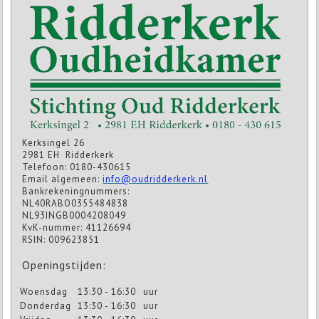
Kerksingel 26
2981 EH Ridderkerk
Telefoon: 0180-430615
Email algemeen:
info@oudridderkerk.nl
Bankrekeningnummers:
NL40RABO0355484838
NL93INGB0004208049
KvK-nummer: 41126694
RSIN: 009623851
Openingstijden:
Woensdag
13:30 - 16:30
uur
Donderdag
13:30 - 16:30
uur