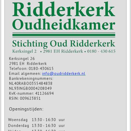
Kerksingel 26
2981 EH Ridderkerk
Telefoon: 0180-430615
Email algemeen:
info@oudridderkerk.nl
Bankrekeningnummers:
NL40RABO0355484838
NL93INGB0004208049
KvK-nummer: 41126694
RSIN: 009623851
Openingstijden:
Woensdag
13:30 - 16:30
uur
Donderdag
13:30 - 16:30
uur