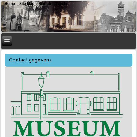
Home
Site Map
Search
Sign In
Contact gegevens