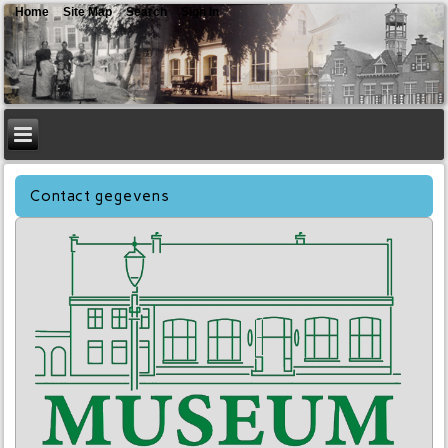
Home
Site Map
Search
Sign In
Contact gegevens