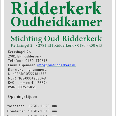
Kerksingel 26
2981 EH Ridderkerk
Telefoon: 0180-430615
Email algemeen:
info@oudridderkerk.nl
Bankrekeningnummers:
NL40RABO0355484838
NL93INGB0004208049
KvK-nummer: 41126694
RSIN: 009623851
Openingstijden:
Woensdag
13:30 - 16:30
uur
Donderdag
13:30 - 16:30
uur