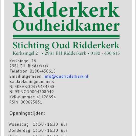
Kerksingel 26
2981 EH Ridderkerk
Telefoon: 0180-430615
Email algemeen:
info@oudridderkerk.nl
Bankrekeningnummers:
NL40RABO0355484838
NL93INGB0004208049
KvK-nummer: 41126694
RSIN: 009623851
Openingstijden:
Woensdag
13:30 - 16:30
uur
Donderdag
13:30 - 16:30
uur