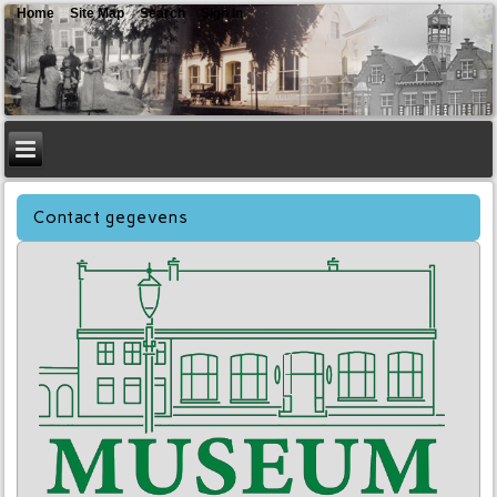
Home
Site Map
Search
Sign In
Contact gegevens