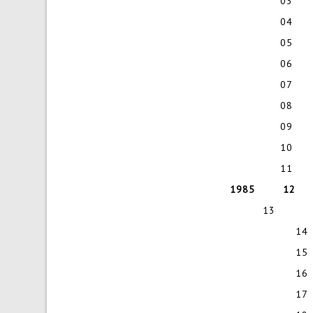
03 Ku
04 Ni
05 Fo
06 Pi
07 U
08 He
09 100
10 Ar
11 S
1985 12
13 Foto
14
15 
1
17