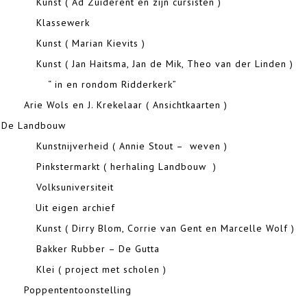
Kunst ( Ad Zuiderent en zijn cursisten )
19
Klasse
 Kunst ( Marian Kievits )
Kunst ( Jan Haitsma, Jan de Mik, Theo van der Linden )
“ in en rondom Ridderkerk”
ols en J. Krekelaar ( Ansichtkaarten )
De Landb
 Kunstnijverheid ( Annie Stout – weven )
 Pinkstermarkt ( herhaling Landbouw )
 Volksuniversiteit
 Uit eigen archief
Kunst ( Dirry Blom, Corrie van Gent en Marcelle Wolf )
29
Bakker Rubber – 
 Klei ( project met scholen )
Poppententoonst