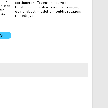
hijnen
continueren. Tevens is het voor
an een
kunstenaars, hobbyisten en verenigingen
dio
een probaat middel om public relations
ste
te bedrijven.
e