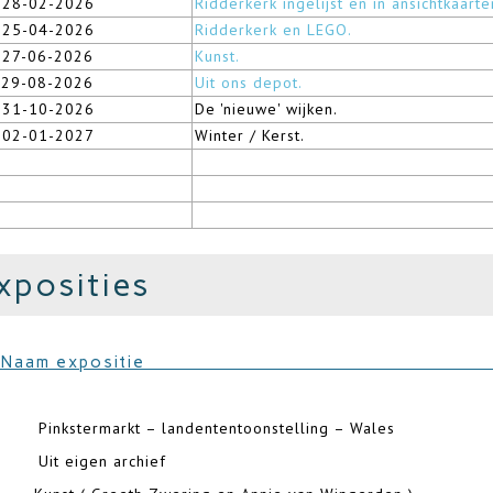
 28-02-2026
Ridderkerk ingelijst en in ansichtkaarte
 25-04-2026
Ridderkerk en LEGO.
 27-06-2026
Kunst.
 29-08-2026
Uit ons depot.
 31-10-2026
De 'nieuwe' wijken.
 02-01-2027
Winter / Kerst.
xposities
Nr. Naam expositie Boe
termarkt – landententoonstelling – Wales
 Uit eigen a