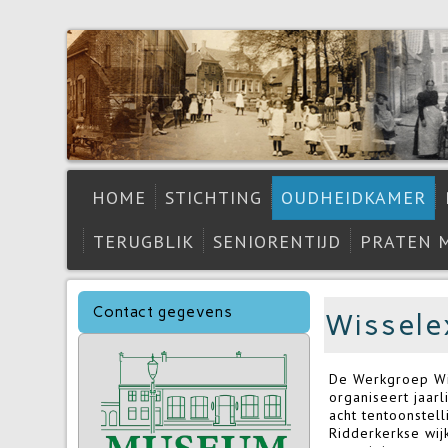
HOME
STICHTING
OUDHEIDKAMER
TERUGBLIK
SENIORENTIJD
PRATEN 
Contact gegevens
Wissele
De Werkgroep Wi
organiseert jaarl
acht tentoonstel
Ridderkerkse wij