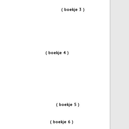
werk
( boekje 3 )
ouw
( boekje 4 )
De Gutta
( boekje 5 )
elling
( boekje 6 )