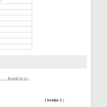
n.
kje nr.
rchief
( boekje 1
)