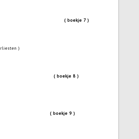
ek mee
( boekje 7 )
liesten )
chinefabriek
( boekje 8 )
ijk
( boekje 9 )