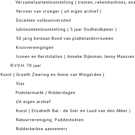
Verzamelaartentoonstelling ( treinen, rekenmachines, enz
Vervoer van vroeger ( uit eigen archief )
 Docenten volksuniversiteit
50
Jubileumtentoonstelling ( 5 jaar 
 50 jarig bestaan Bond van plattelandsvrouwen
 Kruisverenigingen
Iconen en Kerststallen ( Anneke Dijksman, Jenny Maassen 
.V.V.H. 70 jaar
 ( Greeth Zwering en Annie van Wingerden )
56
Vl
 Pinkstermarkt / Ridderdagen
 Uit eigen archief
Kunst ( Elisabeth Bal - de Gier en Luud van den Akker )
 Natuurvereniging; Paddestoelen
61
Ridderkerkse a