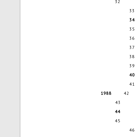
32 Kunst
33 
35
36 
37 
38
39
41
1988
42 Ou
43 Kunst
44
45 Ridde
46