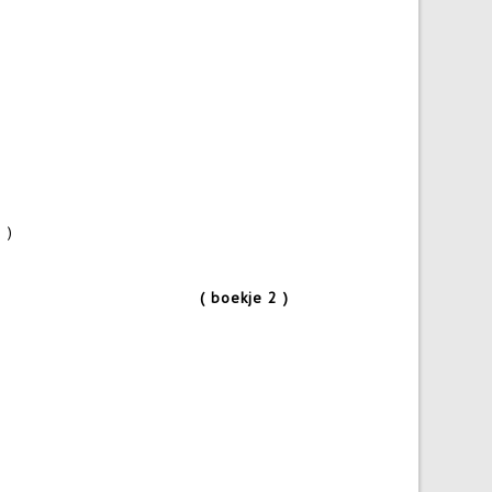
 )
roeger
( boekje 2 )