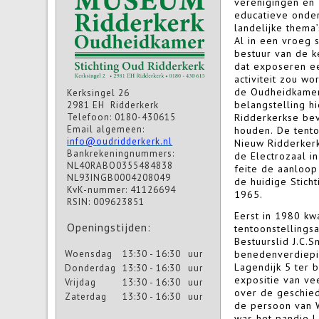
verenigingen en 
educatieve onde
landelijke thema
Al in een vroeg 
bestuur van de ke
dat exposeren e
activiteit zou w
de Oudheidkamer
Kerksingel 26
belangstelling hi
2981 EH Ridderkerk
Telefoon: 0180-430615
Ridderkerkse be
Email algemeen:
houden. De tento
info@oudridderkerk.nl
Nieuw Ridderkerk
Bankrekeningnummers:
de Electrozaal i
NL40RABO0355484838
feite de aanloop
NL93INGB0004208049
de huidige Stich
KvK-nummer: 41126694
1965.
RSIN: 009623851
Eerst in 1980 k
Openingstijden:
tentoonstellingsa
Bestuurslid J.C.S
Woensdag
13:30 - 16:30
uur
benedenverdiepi
Lagendijk 5 ter 
Donderdag
13:30 - 16:30
uur
expositie van v
Vrijdag
13:30 - 16:30
uur
over de geschied
Zaterdag
13:30 - 16:30
uur
de persoon van W
was het pandje L