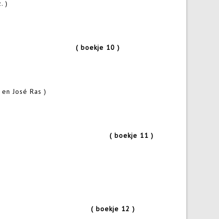
. )
Oudheidkamer )
( boekje 10 )
en José Ras )
as
( boekje 11 )
annemers
( boekje 12 )