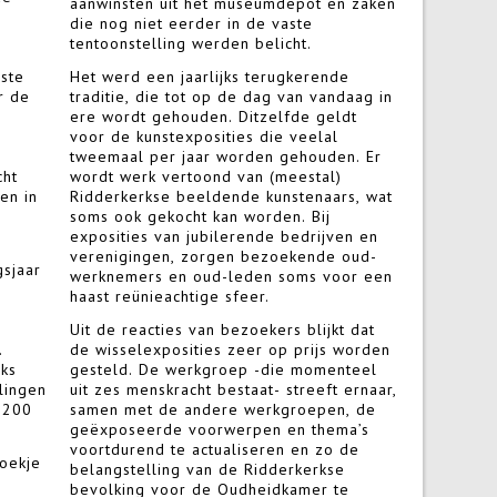
aanwinsten uit het museumdepot en zaken
die nog niet eerder in de vaste
s
tentoonstelling werden belicht.
rste
Het werd een jaarlijks terugkerende
r de
traditie, die tot op de dag van vandaag in
ere wordt gehouden. Ditzelfde geldt
voor de kunstexposities die veelal
tweemaal per jaar worden gehouden. Er
cht
wordt werk vertoond van (meestal)
en in
Ridderkerkse beeldende kunstenaars, wat
soms ook gekocht kan worden. Bij
exposities van jubilerende bedrijven en
verenigingen, zorgen bezoekende oud-
gsjaar
werknemers en oud-leden soms voor een
haast reünieachtige sfeer.
Uit de reacties van bezoekers blijkt dat
.
de wisselexposities zeer op prijs worden
jks
gesteld. De werkgroep -die momenteel
lingen
uit zes menskracht bestaat- streeft ernaar,
 200
samen met de andere werkgroepen, de
geëxposeerde voorwerpen en thema’s
voortdurend te actualiseren en zo de
boekje
belangstelling van de Ridderkerkse
bevolking voor de Oudheidkamer te