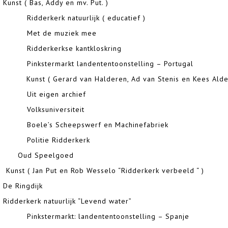
 ( Bas, Addy en mv. Put. )
Ridderkerk natuurlijk ( educatief )
34
Met de muzi
 Ridderkerkse kantkloskring
Pinkstermarkt landententoonstelling – Portugal
Kunst ( Gerard van Halderen, Ad van Stenis en Kees Alder
 Uit eigen archief
 Volksuniversiteit
40
Boele’s Scheepswerf en Ma
 Politie Ridderkerk
d Speelgoed
 ( Jan Put en Rob Wesselo “Ridderkerk verbeeld “ )
De Ringd
rkerk natuurlijk “Levend water”
 Pinkstermarkt: landententoonstelling – Spanje