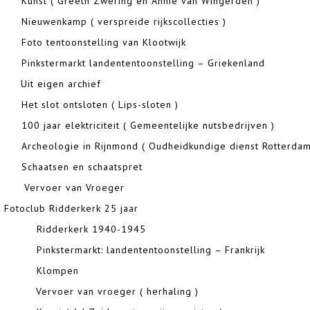
nst ( Greeth Zwering en Annie van Wingerden )
euwenkamp ( verspreide rijkscollecties )
to tentoonstelling van Klootwijk
nkstermarkt landententoonstelling – Griekenland
it eigen archief
t slot ontsloten ( Lips-sloten )
 jaar elektriciteit ( Gemeentelijke nutsbedrijven )
cheologie in Rijnmond ( Oudheidkundige dienst Rotterdam
chaatsen en schaatspret
Vervoer van V
club Ridderkerk 25 jaar
 Ridderkerk 1940-1945
Pinkstermarkt: landententoonstelling – Frankrijk
6 Klompen
 Vervoer van vroeger ( herhaling )