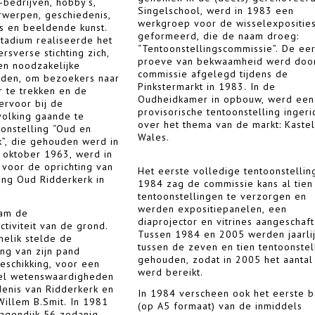
-bedrijven, hobby’s,
Singelschool, werd in 1983 een
rwerpen, geschiedenis,
werkgroep voor de wisselexpositie
’s en beeldende kunst.
geformeerd, die de naam droeg:
stadium realiseerde het
“Tentoonstellingscommissie”. De ee
rsverse stichting zich,
proeve van bekwaamheid werd doo
en noodzakelijke
commissie afgelegd tijdens de
orden, om bezoekers naar
Pinkstermarkt in 1983. In de
 te trekken en de
Oudheidkamer in opbouw, werd een
ervoor bij de
provisorische tentoonstelling ingeri
volking gaande te
over het thema van de markt: Kastel
onstelling “Oud en
Wales.
”, die gehouden werd in
n oktober 1963, werd in
 voor de oprichting van
Het eerste volledige tentoonstellin
ting Oud Ridderkerk in
1984 zag de commissie kans al tien
tentoonstellingen te verzorgen en
werden expositiepanelen, een
wam de
diaprojector en vitrines aangeschaft
ctiviteit van de grond.
Tussen 1984 en 2005 werden jaarli
melik stelde de
tussen de zeven en tien tentoonstel
ng van zijn pand
gehouden, zodat in 2005 het aantal
beschikking, voor een
werd bereikt.
eel wetenswaardigheden
enis van Ridderkerk en
In 1984 verscheen ook het eerste 
illem B.Smit. In 1981
(op A5 formaat) van de inmiddels
agendijk 56 zodanig