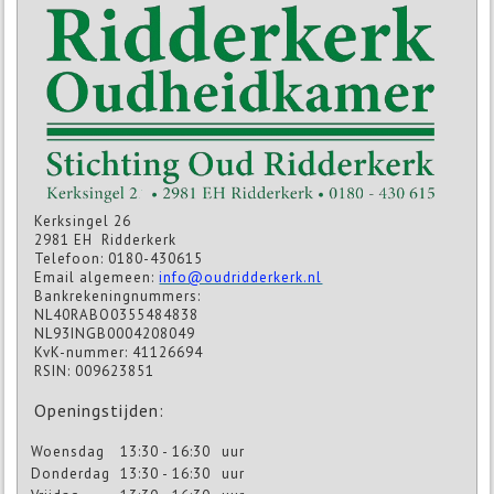
Kerksingel 26
2981 EH Ridderkerk
Telefoon: 0180-430615
Email algemeen:
info@oudridderkerk.nl
Bankrekeningnummers:
NL40RABO0355484838
NL93INGB0004208049
KvK-nummer: 41126694
RSIN: 009623851
Openingstijden:
Woensdag
13:30 - 16:30
uur
Donderdag
13:30 - 16:30
uur