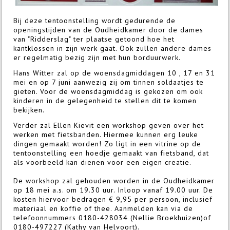
Bij deze tentoonstelling wordt gedurende de
openingstijden van de Oudheidkamer door de dames
van "Ridderslag" ter plaatse getoond hoe het
kantklossen in zijn werk gaat. Ook zullen andere dames
er regelmatig bezig zijn met hun borduurwerk.
Hans Witter zal op de woensdagmiddagen 10 , 17 en 31
mei en op 7 juni aanwezig zij om tinnen soldaatjes te
gieten. Voor de woensdagmiddag is gekozen om ook
kinderen in de gelegenheid te stellen dit te komen
bekijken.
Verder zal Ellen Kievit een workshop geven over het
werken met fietsbanden. Hiermee kunnen erg leuke
dingen gemaakt worden! Zo ligt in een vitrine op de
tentoonstelling een hoedje gemaakt van fietsband, dat
als voorbeeld kan dienen voor een eigen creatie.
De workshop zal gehouden worden in de Oudheidkamer
op 18 mei a.s. om 19.30 uur. Inloop vanaf 19.00 uur. De
kosten hiervoor bedragen € 9,95 per persoon, inclusief
materiaal en koffie of thee. Aanmelden kan via de
telefoonnummers 0180-428034 (Nellie Broekhuizen)of
0180-497227 (Kathy van Helvoort).