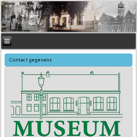
Home
Site Map
Search
Sign In
Contact gegevens