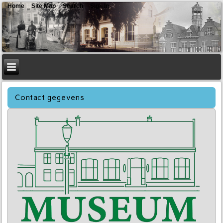
Home
Site Map
Search
Sign In
Contact gegevens