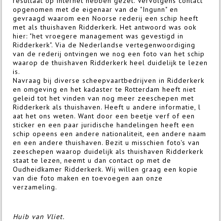
resultaat op internet hebben gezet. Vervolgens contact
opgenomen met de eigenaar van de "Ingunn" en
gevraagd waarom een Noorse rederij een schip heeft
met als thuishaven Ridderkerk. Het antwoord was ook
hier: "het vroegere management was gevestigd in
Ridderkerk". Via de Nederlandse vertegenwoordiging
van de rederij ontvingen we nog een foto van het schip
waarop de thuishaven Ridderkerk heel duidelijk te lezen
is.
Navraag bij diverse scheepvaartbedrijven in Ridderkerk
en omgeving en het kadaster te Rotterdam heeft niet
geleid tot het vinden van nog meer zeeschepen met
Ridderkerk als thuishaven. Heeft u andere informatie, l
aat het ons weten. Want door een beetje verf of een
sticker en een paar juridische handelingen heeft een
schip opeens een andere nationaliteit, een andere naam
en een andere thuishaven. Bezit u misschien foto's van
zeeschepen waarop duidelijk als thuishaven Ridderkerk
staat te lezen, neemt u dan contact op met de
Oudheidkamer Ridderkerk. Wij willen graag een kopie
van die foto maken en toevoegen aan onze
verzameling.
Huib van Vliet.