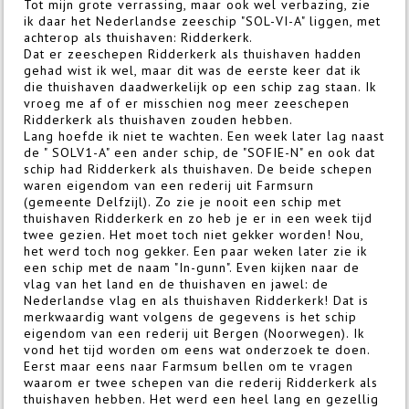
Tot mijn grote verrassing, maar ook wel verbazing, zie
ik daar het Nederlandse zeeschip "SOL-VI-A" liggen, met
achterop als thuishaven: Ridderkerk.
Dat er zeeschepen Ridderkerk als thuishaven hadden
gehad wist ik wel, maar dit was de eerste keer dat ik
die thuishaven daadwerkelijk op een schip zag staan. Ik
vroeg me af of er misschien nog meer zeeschepen
Ridderkerk als thuishaven zouden hebben.
Lang hoefde ik niet te wachten. Een week later lag naast
de " SOLV1-A" een ander schip, de "SOFIE-N" en ook dat
schip had Ridderkerk als thuishaven. De beide schepen
waren eigendom van een rederij uit Farmsurn
(gemeente Delfzijl). Zo zie je nooit een schip met
thuishaven Ridderkerk en zo heb je er in een week tijd
twee gezien. Het moet toch niet gekker worden! Nou,
het werd toch nog gekker. Een paar weken later zie ik
een schip met de naam "In-gunn". Even kijken naar de
vlag van het land en de thuishaven en jawel: de
Nederlandse vlag en als thuishaven Ridderkerk! Dat is
merkwaardig want volgens de gegevens is het schip
eigendom van een rederij uit Bergen (Noorwegen). Ik
vond het tijd worden om eens wat onderzoek te doen.
Eerst maar eens naar Farmsum bellen om te vragen
waarom er twee schepen van die rederij Ridderkerk als
thuishaven hebben. Het werd een heel lang en gezellig