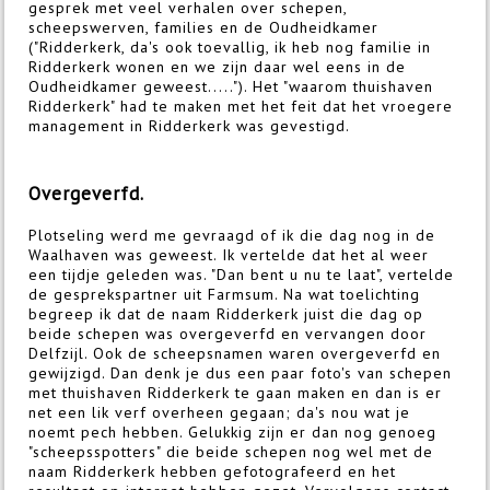
gesprek met veel verhalen over schepen,
scheepswerven, families en de Oudheidkamer
("Ridderkerk, da's ook toevallig, ik heb nog familie in
Ridderkerk wonen en we zijn daar wel eens in de
Oudheidkamer geweest....."). Het "waarom thuishaven
Ridderkerk" had te maken met het feit dat het vroegere
management in Ridderkerk was gevestigd.
Overgeverfd.
Plotseling werd me gevraagd of ik die dag nog in de
Waalhaven was geweest. Ik vertelde dat het al weer
een tijdje geleden was. "Dan bent u nu te laat", vertelde
de gesprekspartner uit Farmsum. Na wat toelichting
begreep ik dat de naam Ridderkerk juist die dag op
beide schepen was overgeverfd en vervangen door
Delfzijl. Ook de scheepsnamen waren overgeverfd en
gewijzigd. Dan denk je dus een paar foto's van schepen
met thuishaven Ridderkerk te gaan maken en dan is er
net een lik verf overheen gegaan; da's nou wat je
noemt pech hebben. Gelukkig zijn er dan nog genoeg
"scheepsspotters" die beide schepen nog wel met de
naam Ridderkerk hebben gefotografeerd en het