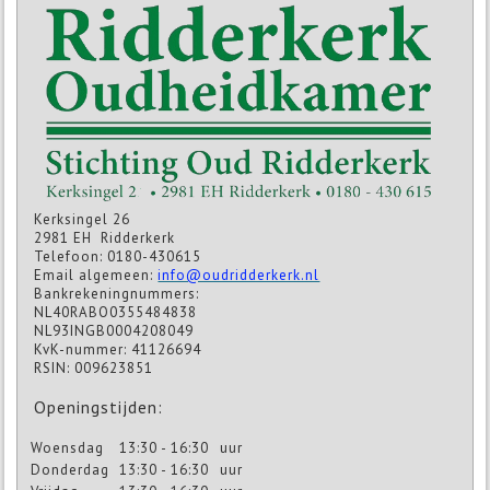
Kerksingel 26
2981 EH Ridderkerk
Telefoon: 0180-430615
Email algemeen:
info@oudridderkerk.nl
Bankrekeningnummers:
NL40RABO0355484838
NL93INGB0004208049
KvK-nummer: 41126694
RSIN: 009623851
Openingstijden:
Woensdag
13:30 - 16:30
uur
Donderdag
13:30 - 16:30
uur