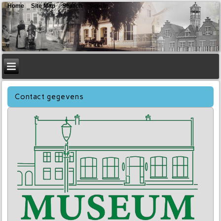
Home
Site Map
Search
Sign In
Contact gegevens