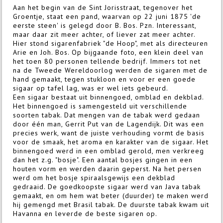
Aan het begin van de Sint Jorisstraat, tegenover het
Groentje, staat een pand, waarvan op 22 juni 1875 'de
eerste steen' is gelegd door B. Bos. Pzn. Interessant,
maar daar zit meer achter, of liever zat meer achter.
Hier stond sigarenfabriek "de Hoop", met als directeuren
Arie en Joh. Bos. Op bijgaande foto, een klein deel van
het toen 80 personen tellende bedrijf. Immers tot net
na de Tweede Wereldoorlog werden de sigaren met de
hand gemaakt, tegen stukloon en voor er een goede
sigaar op tafel lag, was er wel iets gebeurd.
Een sigaar bestaat uit binnengoed, omblad en dekblad.
Het binnengoed is samengesteld uit verschillende
soorten tabak. Dat mengen van de tabak werd gedaan
door één man, Gerrit Put van de Lagendijk. Dit was een
precies werk, want de juiste verhouding vormt de basis
voor de smaak, het aroma en karakter van de sigaar. Het
binnengoed werd in een omblad gerold, men verkreeg
dan het z.g. "bosje". Een aantal bosjes gingen in een
houten vorm en werden daarin geperst. Na het persen
werd om het bosje spiraalsgewijs een dekblad
gedraaid. De goedkoopste sigaar werd van Java tabak
gemaakt, en om hem wat beter (duurder) te maken werd
hij gemengd met Brasil tabak. De duurste tabak kwam uit
Havanna en leverde de beste sigaren op.