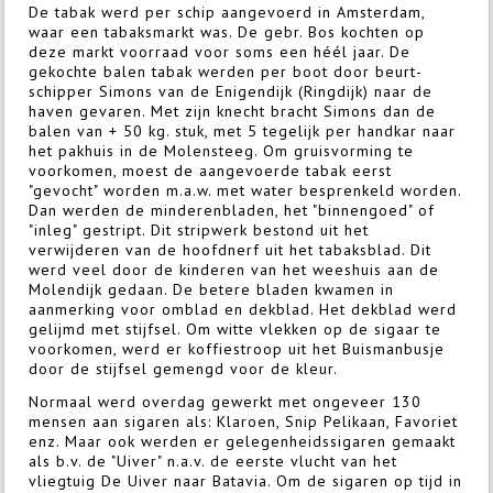
De tabak werd per schip aangevoerd in Amsterdam,
waar een tabaksmarkt was. De gebr. Bos kochten op
deze markt voorraad voor soms een héél jaar. De
gekochte balen tabak werden per boot door beurt-
schipper Simons van de Enigendijk (Ringdijk) naar de
haven gevaren. Met zijn knecht bracht Simons dan de
balen van + 50 kg. stuk, met 5 tegelijk per handkar naar
het pakhuis in de Molensteeg. Om gruisvorming te
voorkomen, moest de aangevoerde tabak eerst
"gevocht" worden m.a.w. met water besprenkeld worden.
Dan werden de minderenbladen, het "binnengoed" of
"inleg" gestript. Dit stripwerk bestond uit het
verwijderen van de hoofdnerf uit het tabaksblad. Dit
werd veel door de kinderen van het weeshuis aan de
Molendijk gedaan. De betere bladen kwamen in
aanmerking voor omblad en dekblad. Het dekblad werd
gelijmd met stijfsel. Om witte vlekken op de sigaar te
voorkomen, werd er koffiestroop uit het Buismanbusje
door de stijfsel gemengd voor de kleur.
Normaal werd overdag gewerkt met ongeveer 130
mensen aan sigaren als: Klaroen, Snip Pelikaan, Favoriet
enz. Maar ook werden er gelegenheidssigaren gemaakt
als b.v. de "Uiver" n.a.v. de eerste vlucht van het
vliegtuig De Uiver naar Batavia. Om de sigaren op tijd in