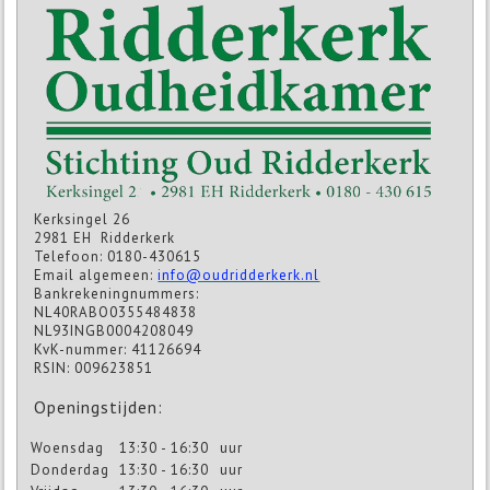
Kerksingel 26
2981 EH Ridderkerk
Telefoon: 0180-430615
Email algemeen:
info@oudridderkerk.nl
Bankrekeningnummers:
NL40RABO0355484838
NL93INGB0004208049
KvK-nummer: 41126694
RSIN: 009623851
Openingstijden:
Woensdag
13:30 - 16:30
uur
Donderdag
13:30 - 16:30
uur