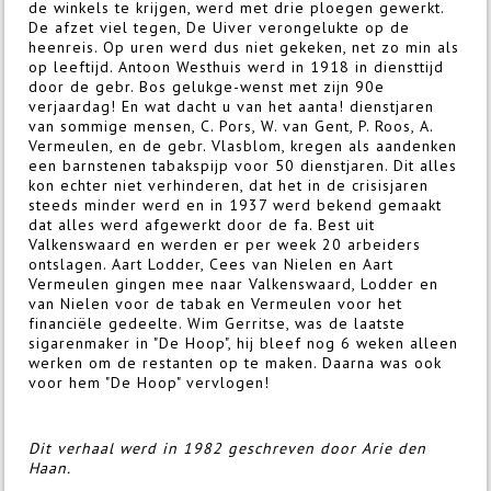
de winkels te krijgen, werd met drie ploegen gewerkt.
De afzet viel tegen, De Uiver verongelukte op de
heenreis. Op uren werd dus niet gekeken, net zo min als
op leeftijd. Antoon Westhuis werd in 1918 in diensttijd
door de gebr. Bos gelukge-wenst met zijn 90e
verjaardag! En wat dacht u van het aanta! dienstjaren
van sommige mensen, C. Pors, W. van Gent, P. Roos, A.
Vermeulen, en de gebr. Vlasblom, kregen als aandenken
een barnstenen tabakspijp voor 50 dienstjaren. Dit alles
kon echter niet verhinderen, dat het in de crisisjaren
steeds minder werd en in 1937 werd bekend gemaakt
dat alles werd afgewerkt door de fa. Best uit
Valkenswaard en werden er per week 20 arbeiders
ontslagen. Aart Lodder, Cees van Nielen en Aart
Vermeulen gingen mee naar Valkenswaard, Lodder en
van Nielen voor de tabak en Vermeulen voor het
financiële gedeelte. Wim Gerritse, was de laatste
sigarenmaker in "De Hoop", hij bleef nog 6 weken alleen
werken om de restanten op te maken. Daarna was ook
voor hem "De Hoop" vervlogen!
Dit verhaal werd in 1982 geschreven door Arie den
Haan.