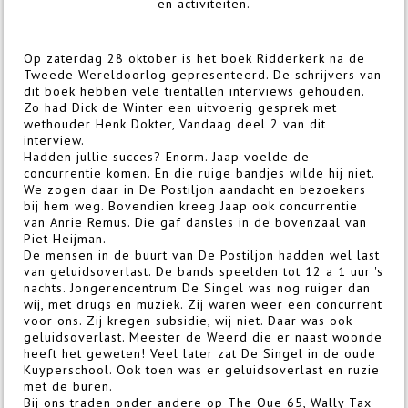
en activiteiten.
Op zaterdag 28 oktober is het boek Ridderkerk na de
Tweede Wereldoorlog gepresenteerd. De schrijvers van
dit boek hebben vele tientallen interviews gehouden.
Zo had Dick de Winter een uitvoerig gesprek met
wethouder Henk Dokter, Vandaag deel 2 van dit
interview.
Hadden jullie succes? Enorm. Jaap voelde de
concurrentie komen. En die ruige bandjes wilde hij niet.
We zogen daar in De Postiljon aandacht en bezoekers
bij hem weg. Bovendien kreeg Jaap ook concurrentie
van Anrie Remus. Die gaf dansles in de bovenzaal van
Piet Heijman.
De mensen in de buurt van De Postiljon hadden wel last
van geluidsoverlast. De bands speelden tot 12 a 1 uur 's
nachts. Jongerencentrum De Singel was nog ruiger dan
wij, met drugs en muziek. Zij waren weer een concurrent
voor ons. Zij kregen subsidie, wij niet. Daar was ook
geluidsoverlast. Meester de Weerd die er naast woonde
heeft het geweten! Veel later zat De Singel in de oude
Kuyperschool. Ook toen was er geluidsoverlast en ruzie
met de buren.
Bij ons traden onder andere op The Que 65, Wally Tax