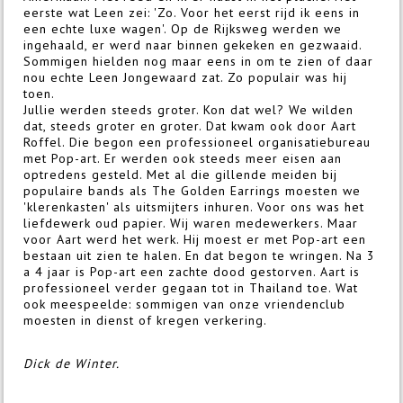
eerste wat Leen zei: 'Zo. Voor het eerst rijd ik eens in
een echte luxe wagen'. Op de Rijksweg werden we
ingehaald, er werd naar binnen gekeken en gezwaaid.
Sommigen hielden nog maar eens in om te zien of daar
nou echte Leen Jongewaard zat. Zo populair was hij
toen.
Jullie werden steeds groter. Kon dat wel? We wilden
dat, steeds groter en groter. Dat kwam ook door Aart
Roffel. Die begon een professioneel organisatiebureau
met Pop-art. Er werden ook steeds meer eisen aan
optredens gesteld. Met al die gillende meiden bij
populaire bands als The Golden Earrings moesten we
'klerenkasten' als uitsmijters inhuren. Voor ons was het
liefdewerk oud papier. Wij waren medewerkers. Maar
voor Aart werd het werk. Hij moest er met Pop-art een
bestaan uit zien te halen. En dat begon te wringen. Na 3
a 4 jaar is Pop-art een zachte dood gestorven. Aart is
professioneel verder gegaan tot in Thailand toe. Wat
ook meespeelde: sommigen van onze vriendenclub
moesten in dienst of kregen verkering.
Dick de Winter.