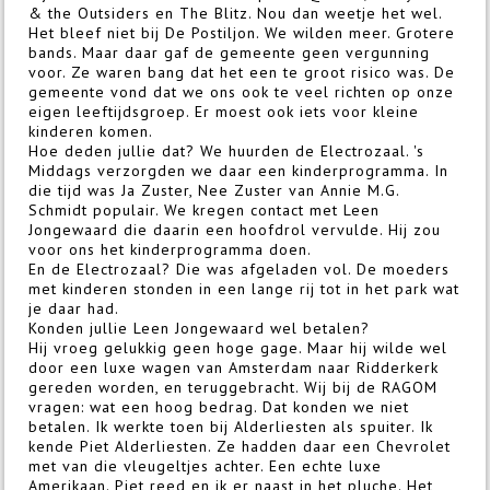
& the Outsiders en The Blitz. Nou dan weetje het wel.
Het bleef niet bij De Postiljon. We wilden meer. Grotere
bands. Maar daar gaf de gemeente geen vergunning
voor. Ze waren bang dat het een te groot risico was. De
gemeente vond dat we ons ook te veel richten op onze
eigen leeftijdsgroep. Er moest ook iets voor kleine
kinderen komen.
Hoe deden jullie dat? We huurden de Electrozaal. 's
Middags verzorgden we daar een kinderprogramma. In
die tijd was Ja Zuster, Nee Zuster van Annie M.G.
Schmidt populair. We kregen contact met Leen
Jongewaard die daarin een hoofdrol vervulde. Hij zou
voor ons het kinderprogramma doen.
En de Electrozaal? Die was afgeladen vol. De moeders
met kinderen stonden in een lange rij tot in het park wat
je daar had.
Konden jullie Leen Jongewaard wel betalen?
Hij vroeg gelukkig geen hoge gage. Maar hij wilde wel
door een luxe wagen van Amsterdam naar Ridderkerk
gereden worden, en teruggebracht. Wij bij de RAGOM
vragen: wat een hoog bedrag. Dat konden we niet
betalen. Ik werkte toen bij Alderliesten als spuiter. Ik
kende Piet Alderliesten. Ze hadden daar een Chevrolet
met van die vleugeltjes achter. Een echte luxe
Amerikaan. Piet reed en ik er naast in het pluche. Het