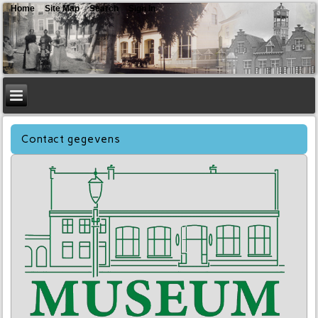
Home
Site Map
Search
Sign In
Contact gegevens