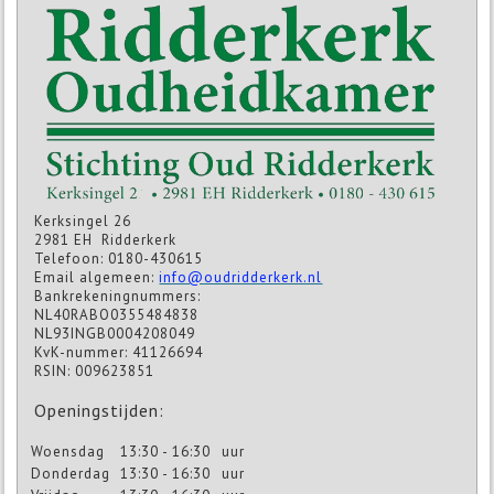
Kerksingel 26
2981 EH Ridderkerk
Telefoon: 0180-430615
Email algemeen:
info@oudridderkerk.nl
Bankrekeningnummers:
NL40RABO0355484838
NL93INGB0004208049
KvK-nummer: 41126694
RSIN: 009623851
Openingstijden:
Woensdag
13:30 - 16:30
uur
Donderdag
13:30 - 16:30
uur