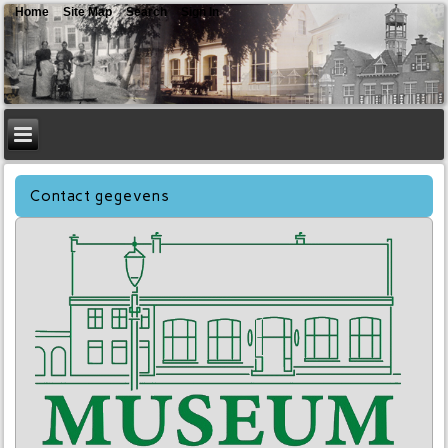
Home
Site Map
Search
Sign In
Contact gegevens