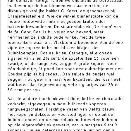
Van de haven terug, richten we ons thans de Dorpsstraat
in. Boven op de hoek komen we daar eerst bij de
dikbuikige vrolijke bakker G. Koert, de gangmaker bij
Oranjefeesten e.d. Wie de winkel binnenstapte kon de
mooie helderwitte muts met gouden krullen der
bakkerin bewonderen. De sigarenfabriek „De Hoop" van
de fa. Gebr. Bos, is bij velen nog bekend, maar
herinneren ze zich de oude winkel met de twee
toonbanken, waar o.a. Vlasblom U bediende. Aan de ene
zijde de sigaren in bruine blikken kistjes, de
Duinbloempjes, Bosjes, Krian, Carnegie, alle goede
sigaren van 2 en 2½ cent, de Excellenten 13 voor één
kwartje, of de lange zes, zegge 6 grote sigaren voor
één dubbeltje, ½ pond kort voor een dubbeltje met een
Goudse pijp er bij cadeau. Dan zullen de oudjes wel
zeggen, nou geef mij maar een Excellent, die was heel
wat beter, dan tegenwoordig vele sigaartjes van 25 en
30 cent per stuk.
Aan de andere toonbank werd thee, koffie en chocolade
verkocht, afgewogen in mooi blinkende koperen
hangweegschalen. Prachtige vazen van Delfts blauw
met koperen deksels en voorstellingen er op uit de
Indiën stonden op de muurplanken. Hoevelen hebben
op die sigarenfabriek gewerkt, van 's morgens 6 tot 's
avonds 7 uur en Zaterdags van 5 tot 4 uur om dan 's