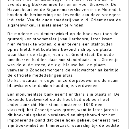
avonds nog blokken mee te nemen voor thuiswerk. De
Havanabuurt en de Sigarenmakershuizen in de.Molendijk
houden de herinnering nog levendig aan deze vroegere
industrie. Van de oude smederij van v. d. Grient naast de
sigarenwinkel, is niets meer te vinden.
De moderne kruidenierswinkel op de hoek was toen de
grutterij -en stoommalerij van Hartkoorn, later kwam
hier Verkerk te wonen, die er tevens een stalhouderij
op na hield. Het koetshuis bevond zich op de plaats
waar thans de slagerij van v. d. Grient staat. De oude
omnibussen hadden daar hun standplaats. In 't Groentje
was de oude steen, de z.g. blauwe kai, de plaats
vanwaar 's Zondagsmorgens de veldwachter na kerktijd
de officiële mededelingen aflas.
De kai, waaraan vroeger onze dorpsbewoners de naam
blauwkaiers te danken hadden, is verdwenen.
Een monumentale bank neemt er thans zijn plaats in. De
bekende boekwinkel op de hoek had ook een heel
ander aanzicht. Hier stond omstreeks 1840 een
vlasserij; het Groentje was groter, want in later jaren is
dit hoekhuis geheel vernieuwd en uitgebouwd tot het
imponerende pand dat deze hoek geheel beheerst met
zijn boekwinkel en timmerzaak, waarschijnlijk de oudste