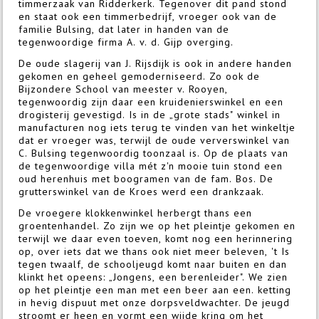
timmerzaak van Ridderkerk. Tegenover dit pand stond
en staat ook een timmerbedrijf, vroeger ook van de
familie Bulsing, dat later in handen van de
tegenwoordige firma A. v. d. Gijp overging.
De oude slagerij van J. Rijsdijk is ook in andere handen
gekomen en geheel gemoderniseerd. Zo ook de
Bijzondere School van meester v. Rooyen,
tegenwoordig zijn daar een kruidenierswinkel en een
drogisterij gevestigd. Is in de „grote stads" winkel in
manufacturen nog iets terug te vinden van het winkeltje
dat er vroeger was, terwijl de oude ververswinkel van
C. Bulsing tegenwoordig toonzaal is. Op de plaats van
de tegenwoordige villa mét z'n mooie tuin stond een
oud herenhuis met boogramen van de fam. Bos. De
grutterswinkel van de Kroes werd een drankzaak.
De vroegere klokkenwinkel herbergt thans een
groentenhandel. Zo zijn we op het pleintje gekomen en
terwijl we daar even toeven, komt nog een herinnering
op, over iets dat we thans ook niet meer beleven, 't Is
tegen twaalf, de schooljeugd komt naar buiten en dan
klinkt het opeens: „Jongens, een berenleider". We zien
op het pleintje een man met een beer aan een. ketting
in hevig dispuut met onze dorpsveldwachter. De jeugd
stroomt er heen en vormt een wijde kring om het