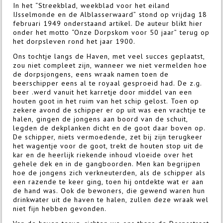
In het “Streekblad, weekblad voor het eiland
IJsselmonde en de Alblasserwaard” stond op vrijdag 18
februari 1949 onderstaand artikel. De auteur blikt hier
onder het motto “Onze Dorpskom voor 50 jaar” terug op
het dorpsleven rond het jaar 1900.
Ons tochtje langs de Haven, met veel succes geplaatst,
zou niet compleet zijn, wanneer we niet vermelden hoe
de dorpsjongens, eens wraak namen toen de
beerschipper eens al te royaal gesproeid had. De z.g.
beer .werd vanuit het karretje door middel van een
houten goot in het ruim van het schip gelost. Toen op
zekere avond de schipper er op uit was een vrachtje te
halen, gingen de jongens aan boord van de schuit,
legden de dekplanken dicht en de goot daar boven op.
De schipper, niets vermoedende, zet bij zijn terugkeer
het wagentje voor de goot, trekt de houten stop uit de
kar en de heerlijk riekende inhoud vloeide over het
gehele dek en in de gangboorden. Men kan begrijpen
hoe de jongens zich verkneuterden, als de schipper als
een razende te keer ging, toen hij ontdekte wat er aan
de hand was. Ook de bewoners, die gewend waren hun
drinkwater uit de haven te halen, zullen deze wraak wel
niet fijn hebben gevonden.