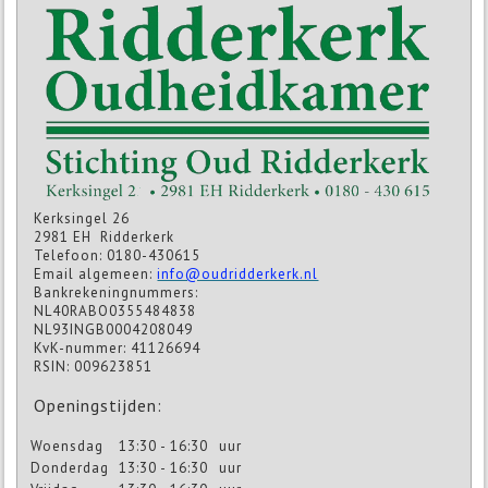
Kerksingel 26
2981 EH Ridderkerk
Telefoon: 0180-430615
Email algemeen:
info@oudridderkerk.nl
Bankrekeningnummers:
NL40RABO0355484838
NL93INGB0004208049
KvK-nummer: 41126694
RSIN: 009623851
Openingstijden:
Woensdag
13:30 - 16:30
uur
Donderdag
13:30 - 16:30
uur