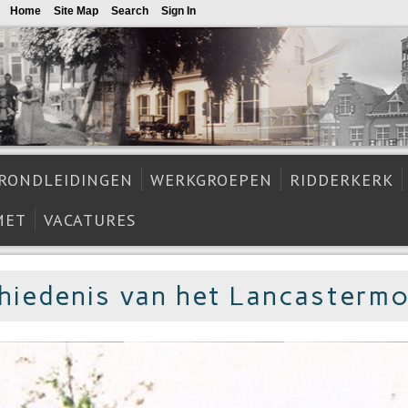
Home
Site Map
Search
Sign In
RONDLEIDINGEN
WERKGROEPEN
RIDDERKERK
MET
VACATURES
hiedenis van het Lancasterm