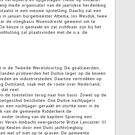
lang mede organisator van de jaarlijkse herdenking
laatst in een nieuwe opstelling. Daarbij zal een
 in januari burgemeester Attema, Jos Wesdijk, twee
naar de vliegbasis Woensdrecht geweest om te
e keuze is gemaakt en zal zichtbaar zijn bij het
nthulling zal plaatsvinden met de o.a .de
t in de Tweede Wereldoorlog. De geallieerden,
 landen probeerden het Duitse leger op de knieën
eden en industriesteden. Daartoe vertrokken op
g Duitsland, vaak met de route over Nederland,
 dat veel
n de toestellen terug naar hun basis. Zowel op de
oelgeschut beschoten. Ook Duitse nachtjagers
 een nachtjager geraakt en stortte neer in de
ek van de gemeente Ridderkerk de
 onder leiding van de kapitein Spiering een
er Veren Ambacht neergestorte Britse Lancaster III
p Keulen door een Duits jachtvliegtuig
en wel of niet op te graven. De gemeente