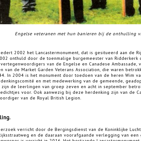
Engelse veteranen met hun banieren bij de onthulling 
sedert 2002 het Lancastermonument, dat is gesitueerd aan de Ri
002 onthuld door de toenmalige burgemeester van Ridderkerk dr
 vertegenwoordigers van de Engelse en Canadese Ambassade, va
n van de Market Garden Veterans Association, die waren betro
44. In 2004 is het monument door toedoen van de heren Wim van
rdenkingscomité en met medewerking van de gemeende, geadopte
jks zijn de leerlingen van groep zeven en acht in september betr
edichtjes voor. Ook aanwezig bij deze herdenking zijn van de
ordiger van de Royal British Legion.
ling.
derzoek verricht door de Bergingsdienst van de Koninklijke Luc
ijksstraatweg en de daaraan voorafgaande verlegging van een 
werper is verricht in 2016. Het bestaande Lancastermonument i