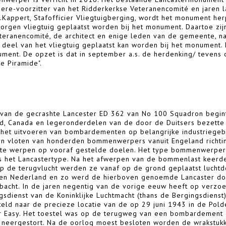
 ere-voorzitter van het Ridderkerkse Veteranencomité en jaren 
.Kappert, Stafofficier Vliegtuigberging, wordt het monument herp
orgen vliegtuig geplaatst worden bij het monument. Daartoe zijn
teranencomité, de architect en enige leden van de gemeente, 
deel van het vliegtuig geplaatst kan worden bij het monument. D
ent. De opzet is dat in september a.s. de herdenking/ tevens o
e Piramide".
 van de gecrashte Lancester ED 362 van No 100 Squadron begin
d, Canada en legeronderdelen van de door de Duitsers bezette
het uitvoeren van bombardementen op belangrijke industriegebi
en vloten van honderden bommenwerpers vanuit Engeland richtin
e werpen op vooraf gestelde doelen. Het type bommenwerper
 het Lancastertype. Na het afwerpen van de bommenlast keerde
op de terugvlucht werden ze vanaf op de grond geplaatst luchtd
en Nederland en zo werd de hierboven genoemde Lancaster door
bacht. In de jaren negentig van de vorige eeuw heeft op verzo
sdienst van de Koninklijke Luchtmacht (thans de Bergingsdienst)
eld naar de precieze locatie van de op 29 juni 1943 in de Pold
 Easy. Het toestel was op de terugweg van een bombardement o
 neergestort. Na de oorlog moest besloten worden de wrakstukk