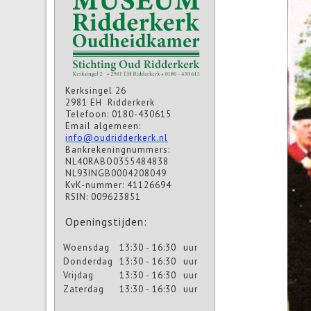
Kerksingel 26
2981 EH Ridderkerk
Telefoon: 0180-430615
Email algemeen:
info@oudridderkerk.nl
Bankrekeningnummers:
NL40RABO0355484838
NL93INGB0004208049
KvK-nummer: 41126694
RSIN: 009623851
Openingstijden:
Woensdag
13:30 - 16:30
uur
Donderdag
13:30 - 16:30
uur
Vrijdag
13:30 - 16:30
uur
Zaterdag
13:30 - 16:30
uur