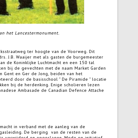
van het Lancestermonument.
jksstraatweg ter hoogte van de Voorweg. Dit
s. J.B. Waaijer met als gasten de burgemeester
n de Koninklijke Luchtmacht en een 150 tal
kken bij de gevechten met de naam Market Garden
 Gent en Ger de Jong, beiden van het
erd door de basisschool " De Piramide " locatie
okken bij de herdenking. Enige scholieren lezen
 Canadese Ambasade de Canadian Defence Attache
htmacht in verband met de aanleg van de
gasleiding. De berging van de resten van de
s verwijderd en opgeslagen. Mede op initiatief