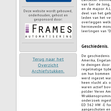
van Ger de Jong,
en de majoor A.L
Deze website wordt gebouwd,
deel van het geb
onderhouden, gehost en
leden van het ve
gesponsord door:
overleggen welk 
hernieuwde monum
leerlingen van "D
Geschiedenis.
De geschiedenis
Terug naar het
Amerika, Engelan
Overzicht
te dwingen door 
regelmatige tijd
Archiefstukken.
om hun bommen t
werd ingezet was
heen vlucht als 
waren actief bov
polder Veren Am
Wrakkenopruiming
onderzoek ingest
ED 362 HW -E for
aangeschoten en