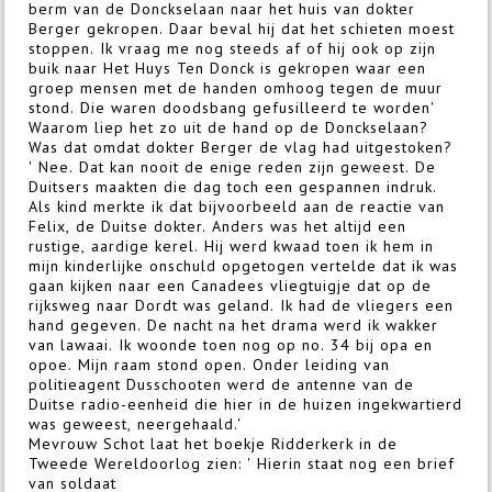
berm van de Donckselaan naar het huis van dokter
Berger gekropen. Daar beval hij dat het schieten moest
stoppen. Ik vraag me nog steeds af of hij ook op zijn
buik naar Het Huys Ten Donck is gekropen waar een
groep mensen met de handen omhoog tegen de muur
stond. Die waren doodsbang gefusilleerd te worden'
Waarom liep het zo uit de hand op de Donckselaan?
Was dat omdat dokter Berger de vlag had uitgestoken?
' Nee. Dat kan nooit de enige reden zijn geweest. De
Duitsers maakten die dag toch een gespannen indruk.
Als kind merkte ik dat bijvoorbeeld aan de reactie van
Felix, de Duitse dokter. Anders was het altijd een
rustige, aardige kerel. Hij werd kwaad toen ik hem in
mijn kinderlijke onschuld opgetogen vertelde dat ik was
gaan kijken naar een Canadees vliegtuigje dat op de
rijksweg naar Dordt was geland. Ik had de vliegers een
hand gegeven. De nacht na het drama werd ik wakker
van lawaai. Ik woonde toen nog op no. 34 bij opa en
opoe. Mijn raam stond open. Onder leiding van
politieagent Dusschooten werd de antenne van de
Duitse radio-eenheid die hier in de huizen ingekwartierd
was geweest, neergehaald.'
Mevrouw Schot laat het boekje Ridderkerk in de
Tweede Wereldoorlog zien: ' Hierin staat nog een brief
van soldaat