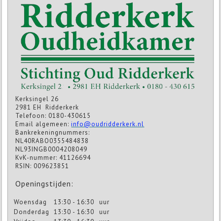
Kerksingel 26
2981 EH Ridderkerk
Telefoon: 0180-430615
Email algemeen:
info@oudridderkerk.nl
Bankrekeningnummers:
NL40RABO0355484838
NL93INGB0004208049
KvK-nummer: 41126694
RSIN: 009623851
Openingstijden:
Woensdag
13:30 - 16:30
uur
Donderdag
13:30 - 16:30
uur