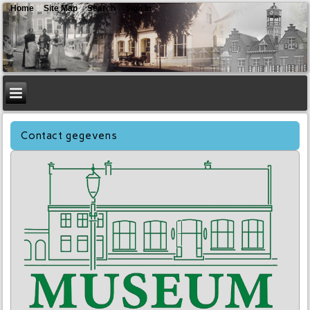
Home
Site Map
Search
Sign In
Contact gegevens