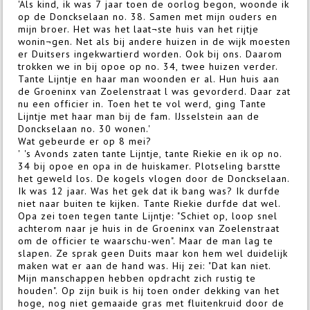
'Als kind, ik was 7 jaar toen de oorlog begon, woonde ik
op de Donckselaan no. 38. Samen met mijn ouders en
mijn broer. Het was het laat¬ste huis van het rijtje
wonin¬gen. Net als bij andere huizen in de wijk moesten
er Duitsers ingekwartierd worden. Ook bij ons. Daarom
trokken we in bij opoe op no. 34, twee huizen verder.
Tante Lijntje en haar man woonden er al. Hun huis aan
de Groeninx van Zoelenstraat l was gevorderd. Daar zat
nu een officier in. Toen het te vol werd, ging Tante
Lijntje met haar man bij de fam. IJsselstein aan de
Donckselaan no. 30 wonen.'
Wat gebeurde er op 8 mei?
' 's Avonds zaten tante Lijntje, tante Riekie en ik op no.
34 bij opoe en opa in de huiskamer. Plotseling barstte
het geweld los. De kogels vlogen door de Donckselaan.
Ik was 12 jaar. Was het gek dat ik bang was? Ik durfde
niet naar buiten te kijken. Tante Riekie durfde dat wel.
Opa zei toen tegen tante Lijntje: "Schiet op, loop snel
achterom naar je huis in de Groeninx van Zoelenstraat
om de officier te waarschu-wen". Maar de man lag te
slapen. Ze sprak geen Duits maar kon hem wel duidelijk
maken wat er aan de hand was. Hij zei: "Dat kan niet.
Mijn manschappen hebben opdracht zich rustig te
houden". Op zijn buik is hij toen onder dekking van het
hoge, nog niet gemaaide gras met fluitenkruid door de