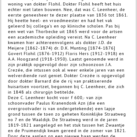
woning van dokter Flohil. Dokter Flohil heeft het huis
echter niet laten bouwen. Nee, dat was C. Leenheer, de
eerste geneesheer te dezer plaatse van 1836 tot 1861.
Hij heette heel- en vroedmeester en had het vak
geleerd bij collega's en op klinische scholen. Pas bij
een wet van Thorbecke uit 1865 werd voor de artsen
een academische opleiding vereist. Na C. Leenheer
kwamen hier achtereenvolgens als dok­ter J.D. de
Meijere [1862-1874) dr. D.K. Munting [1874-1876]
Govert Flohil (1876-1912) Floris Hers (1912-1918) en
A.A. Hoogzand (1918-1950). Laatst genoemde werd in
zijn praktijk opgevolgd door zijn schoonzoon J.A.
Crezée, die intussen ook al weer enkele jaren van een
welverdiende rust geniet. Dokter Crezée is opgevolgd
door dokter Barnard die de rij van praktiserende
huisartsen voortzet, begonnen bij C. Leenheer, die zich
in 1848 als chirurgijn betitelde.
Deze C. Leenheer kocht voor f 600,- van zijn
schoonvader Paulus Kranendonk Azn (die een
overgrootvader is van ondergetekende) een lapje
grond tussen de toen zo geheten Koninklijke Straatweg
no 7 en de Waaldijk. De Straatweg werd in de jaren
1819-1821 aangelegd en het stuk tussen het Zwaantje
en de Pruimendijk kwam gereed in de zomer van 1821.
Door deze aanleg op een nieuwe baan werden de