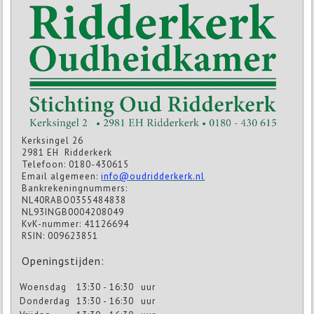
Kerksingel 26
2981 EH Ridderkerk
Telefoon: 0180-430615
Email algemeen:
info@oudridderkerk.nl
Bankrekeningnummers:
NL40RABO0355484838
NL93INGB0004208049
KvK-nummer: 41126694
RSIN: 009623851
Openingstijden:
Woensdag
13:30 - 16:30
uur
Donderdag
13:30 - 16:30
uur