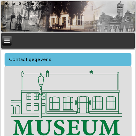
Home
Site Map
Search
Sign In
Contact gegevens