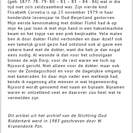
(geb. 1877- 78- 79- 80 – 81 – 83 – 84 - 86) wat in die
tijd niet zo’n zeldzaamheid was. Zijn vierde kind
Flisabeth Cornelia is op 23 november 1979 in haar
honderdste levensjaar te Oud-Beijerland gestorven.
Mijn eerste kennismaking met dokter Flohil had ik op
mijn 4e jaar toen ik met mijn hand in een hakselmachine
kwam en het topje van een pink kwijtraakte. Vele malen
ben ik door dokter Flohil verbonden en daar ikzelf ook
een tamelijk groot gezin had ontstond ook al gauw een
zekere band met de dokter, want die heb je dan nogal
eens nodig. Al woonde ik dan voor het schoolgaan
binnen de wijk Dorp, voor de rest waren we toch op
Rijsoord gericht. Niet alleen voor de dokter. maar ook
voor de Zondagsschool en voor de dagelijkse omgang
met kameraden. En daar mijn vader een melkwijk had,
kende ik nagenoeg alle mensen in wat tegenwoordig
Rijsoord wordt genoemd met naam en bijnaam. Bijnamen
waren er ontzettend veel en daarover zou heel wat te
vermelden zijn.
Dit artikel uit het archief van de Stichting Oud
Ridderkerk werd in 1983 geschreven door W.
Kranendonk Pzn.