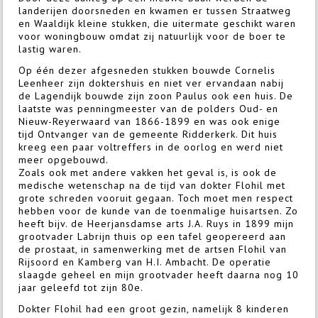
landerijen doorsneden en kwamen er tussen Straatweg
en Waaldijk kleine stukken, die uitermate geschikt waren
voor woningbouw omdat zij natuurlijk voor de boer te
lastig waren.
Op één dezer afgesneden stukken bouwde Cornelis
Leenheer zijn doktershuis en niet ver ervandaan nabij
de Lagendijk bouwde zijn zoon Paulus ook een huis. De
laatste was penningmeester van de polders Oud- en
Nieuw-Reyerwaard van 1866-1899 en was ook enige
tijd Ontvanger van de gemeente Ridderkerk. Dit huis
kreeg een paar voltreffers in de oorlog en werd niet
meer opgebouwd.
Zoals ook met andere vakken het geval is, is ook de
medische wetenschap na de tijd van dokter Flohil met
grote schreden vooruit gegaan. Toch moet men respect
hebben voor de kunde van de toenmalige huisartsen. Zo
heeft bijv. de Heerjans­damse arts J.A. Ruys in 1899 mijn
grootvader Labrijn thuis op een tafel geopereerd aan
de prostaat, in samenwerking met de artsen Flohil van
Rijsoord en Kamberg van H.I. Ambacht. De operatie
slaagde geheel en mijn grootvader heeft daarna nog 10
jaar geleefd tot zijn 80e.
Dokter Flohil had een groot gezin, namelijk 8 kinderen