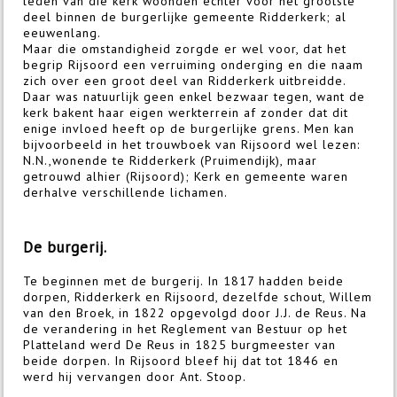
leden van die kerk woonden echter voor het grootste
deel binnen de burgerlijke gemeente Ridderkerk; al
eeuwenlang.
Maar die omstandigheid zorgde er wel voor, dat het
begrip Rijsoord een verruiming onderging en die naam
zich over een groot deel van Ridderkerk uitbreidde.
Daar was natuurlijk geen enkel bezwaar tegen, want de
kerk bakent haar eigen werkterrein af zonder dat dit
enige invloed heeft op de burgerlijke grens. Men kan
bijvoorbeeld in het trouwboek van Rijsoord wel lezen:
N.N.,wonende te Ridderkerk (Pruimendijk), maar
getrouwd alhier (Rijsoord); Kerk en gemeente waren
derhalve verschillende lichamen.
De burgerij.
Te beginnen met de burgerij. In 1817 hadden beide
dorpen, Ridderkerk en Rijsoord, dezelfde schout, Willem
van den Broek, in 1822 opgevolgd door J.J. de Reus. Na
de verandering in het Reglement van Bestuur op het
Platteland werd De Reus in 1825 burgmeester van
beide dorpen. In Rijsoord bleef hij dat tot 1846 en
werd hij vervangen door Ant. Stoop.