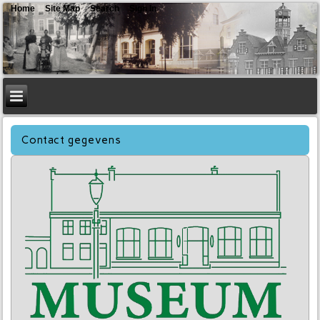
Home
Site Map
Search
Sign In
Contact gegevens