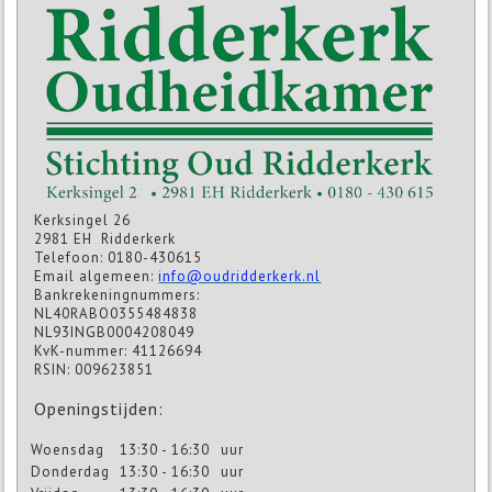
Kerksingel 26
2981 EH Ridderkerk
Telefoon: 0180-430615
Email algemeen:
info@oudridderkerk.nl
Bankrekeningnummers:
NL40RABO0355484838
NL93INGB0004208049
KvK-nummer: 41126694
RSIN: 009623851
Openingstijden:
Woensdag
13:30 - 16:30
uur
Donderdag
13:30 - 16:30
uur