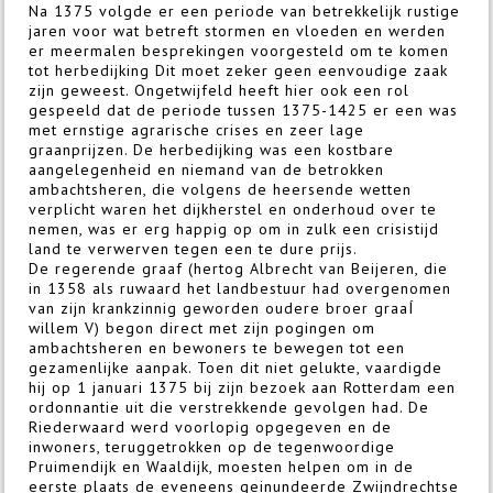
Na 1375 volgde er een periode van betrekkelijk rustige
jaren voor wat betreft stormen en vloeden en werden
er meermalen besprekingen voorgesteld om te komen
tot herbedijking Dit moet zeker geen eenvoudige zaak
zijn geweest. Ongetwijfeld heeft hier ook een rol
gespeeld dat de periode tussen 1375-1425 er een was
met ernstige agrarische crises en zeer lage
graanprijzen. De herbedijking was een kostbare
aangelegenheid en niemand van de betrokken
ambachtsheren, die volgens de heersende wetten
verplicht waren het dijkherstel en onderhoud over te
nemen, was er erg happig op om in zulk een crisistijd
land te verwerven tegen een te dure prijs.
De regerende graaf (hertog Albrecht van Beijeren, die
in 1358 als ruwaard het landbestuur had overgenomen
van zijn krankzinnig geworden oudere broer graaÍ
willem V) begon direct met zijn pogingen om
ambachtsheren en bewoners te bewegen tot een
gezamenlijke aanpak. Toen dit niet gelukte, vaardigde
hij op 1 januari 1375 bij zijn bezoek aan Rotterdam een
ordonnantie uit die verstrekkende gevolgen had. De
Riederwaard werd voorlopig opgegeven en de
inwoners, teruggetrokken op de tegenwoordige
Pruimendijk en Waaldijk, moesten helpen om in de
eerste plaats de eveneens geinundeerde Zwijndrechtse