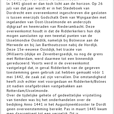
ln 1441 glooit er dan toch licht aan de horizon. Op 26
juli van dat jaar wordt er in het Stedeboek van
Dordrecht een overeenkomst ingeschreven die gesloten
is tussen enerzijds Godschalk Oem van Wijngaarden met
ingelanden van Oost-lJsselmonde en anderzijds
dijkgraaf en heemraden van Riederambacht. Deze
overeenkomst houdt in dat de Ridderkerkers hun dijk
mogen aansluiten op een tweetal punten van de
lJsselmondse Oostdilk, namelijk bij Bolnesse aan de
Merwede en bij Jan Barthoutszoon nabij de Hordljk.
Deze 15e-eeuwse Oostdijk, het tracée van
(Willaerts-)dijkje en Zevenbergsedijk, nu nog de grens
met Rotterdam, werd daarmee tot een binnendijk
gereduceerd. Voorts werd in de overeenkomst
vastgelegd dat, in geval Ridderkerk van de gegeven
toestemming geen gebruik zal hebben gemaakt vóór 1
mei 1442, de zaak zal zijn vervallen. Die omstandigheid
heeft zich echter niet voorgedaan en Ridderkerk/Bolnes
zit nadien onafgebroken vastgebakken aan
Rotterdam/lJsselmonde.
Over de tijdelijke gehele of gedeeltelijke vrijstelling
van tienden was bij het onderhandelen over de
bedijking Anno 1441 in het Augustijnenklooster te Dordt
geen overeenstemming bereikt. Pas in maart 1443 kwam
men daaromtrent tot een vergelijk. Dit is