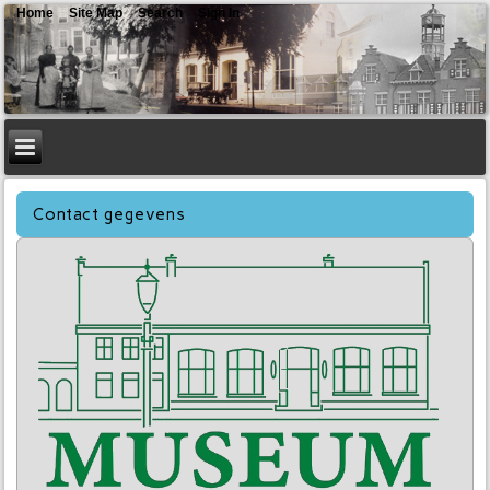
Home
Site Map
Search
Sign In
Contact gegevens