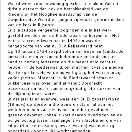
Waard weer voor bewoning geschikt te maken. Van dit
tijdstip dateert dan ook de betrokkenheid van de
Rieders bij het Hoogheemraadschap van de
Zwijndrechtse Waard en gingen zij voorts gebruik maken
van de kerk in Rijsoord.
Er zijn talloze vergeefse pogingen die in het werk
gesteld werden om de Riederwaard te herwinnen. Het
eerste succesje kwam pas in 1404 en was de
hergeboorte van wat nu Oud Reijerwaard heet.
Op 10 januari 1424 roeptl Johan van Beyeren (omdat de
ambachtsheren verzuimd hebben de herbedijking ter
hand te nemen) iedereen op die meent enig recht te
hebben in de Riederwaard, om met hem over de nieuwe
dijk te spreken. Hij wilde nu wel graag het werk van zijn
vader (hertog Albrecht) in de Riederwaard afmaken.
Slikkerveer was over land al vanuit Dordrecht
bereikbaar en het is aannemelijk dat grote stukken van
de dijk nog intact waren.
ln dat jaar is er evenwel weer een St. Elizabethsvloed
(18 nov.) de derde in die eeuw en als er al aan het
werk begonnen zal ziln, is het in ieder geval niet
gereed gekomen. Johan is kort daarop overleden en de
burgeroorlog tussen aanhangers van Jacoba en die van
Filips (Hoekse en Kabeljauwse twisten) was niet erg
bevorderlijk voor zulke werkzaamheden.