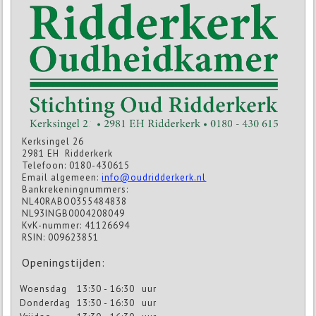
Kerksingel 26
2981 EH Ridderkerk
Telefoon: 0180-430615
Email algemeen:
info@oudridderkerk.nl
Bankrekeningnummers:
NL40RABO0355484838
NL93INGB0004208049
KvK-nummer: 41126694
RSIN: 009623851
Openingstijden:
Woensdag
13:30 - 16:30
uur
Donderdag
13:30 - 16:30
uur