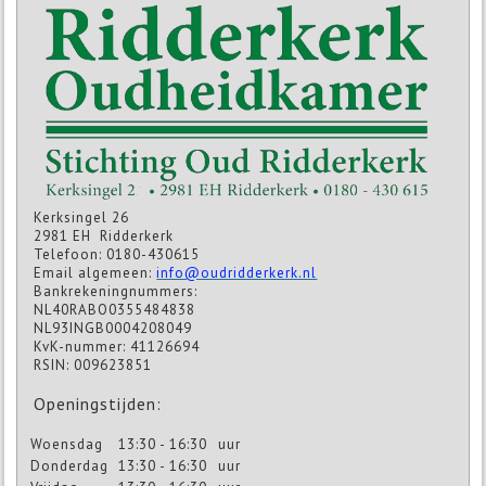
Kerksingel 26
2981 EH Ridderkerk
Telefoon: 0180-430615
Email algemeen:
info@oudridderkerk.nl
Bankrekeningnummers:
NL40RABO0355484838
NL93INGB0004208049
KvK-nummer: 41126694
RSIN: 009623851
Openingstijden:
Woensdag
13:30 - 16:30
uur
Donderdag
13:30 - 16:30
uur