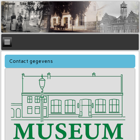
Home
Site Map
Search
Sign In
Contact gegevens