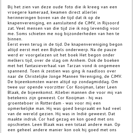
Bij het zien van deze oude foto die ik kreeg van een
vroegere kameraad, kwamen direct allerlei
herinneringen boven van de tijd dat ik op de
knapenvereniging, en aansluitend de CJMV, in Rijsoord
zat. Veel mensen van die tijd zie ik nog levendig voor
me. Soms schieten me nog bijzonderheden van hen te
binnen.
Eerst even terug in de tijd. De knapenvereniging begon
altijd eerst met een Bijbels onderwerp. Na de pauze
werd er voorgelezen uit het boek Het begon onder
melkers tijd, over de slag om Arnhem. Ook de boeken
met het fantasieverhaal van Tarzan vond ik ongemeen
spannend. Toen ik zestien was ging ik naadloos over
naar de Christelijke Jonge Mannen Vereniging, de CJMV.
De bijeenkomsten waren altijd op zondagmiddag. Om
twee uur opende voorzitter Cor Kooijman, later Leen
Blaak, de bijeenkomst. Allebei mannen die voor mij van
betekenis zijn geweest. Cor Kooijman - hij was
groenteboer in Rotterdam - was voor mij een
opmerkelijke man. Hij was goed bespraakt en had veel
van de wereld gezien. Hij was in Indië geweest. Dat
maakte indruk. Cor had gezag en kon goed met ons
opschieten. Leen Blaak was een totaal andere man. Op
een geheel andere manier kon ook hij goed met ons