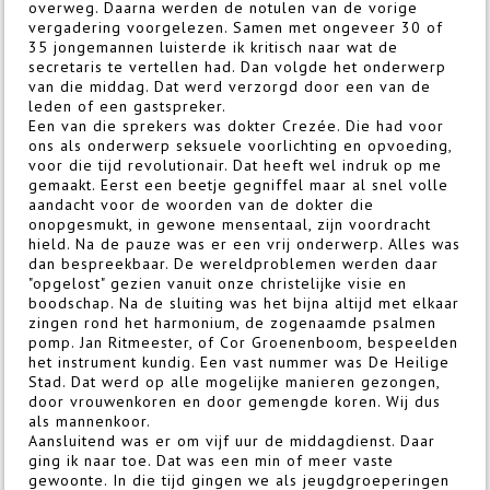
overweg. Daarna werden de notulen van de vorige
vergadering voorgelezen. Samen met ongeveer 30 of
35 jongemannen luisterde ik kritisch naar wat de
secretaris te vertellen had. Dan volgde het onderwerp
van die middag. Dat werd verzorgd door een van de
leden of een gastspreker.
Een van die sprekers was dokter Crezée. Die had voor
ons als onderwerp seksuele voorlichting en opvoeding,
voor die tijd revolutionair. Dat heeft wel indruk op me
gemaakt. Eerst een beetje gegniffel maar al snel volle
aandacht voor de woorden van de dokter die
onopgesmukt, in gewone mensentaal, zijn voordracht
hield. Na de pauze was er een vrij onderwerp. Alles was
dan bespreekbaar. De wereldproblemen werden daar
"opgelost" gezien vanuit onze christelijke visie en
boodschap. Na de sluiting was het bijna altijd met elkaar
zingen rond het harmonium, de zogenaamde psalmen
pomp. Jan Ritmeester, of Cor Groenenboom, bespeelden
het instrument kundig. Een vast nummer was De Heilige
Stad. Dat werd op alle mogelijke manieren gezongen,
door vrouwenkoren en door gemengde koren. Wij dus
als mannenkoor.
Aansluitend was er om vijf uur de middagdienst. Daar
ging ik naar toe. Dat was een min of meer vaste
gewoonte. In die tijd gingen we als jeugdgroeperingen