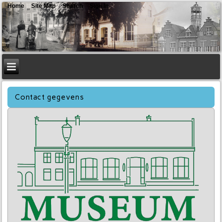
Home
Site Map
Search
Sign In
Contact gegevens