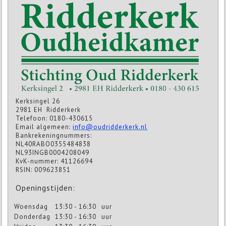
Kerksingel 26
2981 EH Ridderkerk
Telefoon: 0180-430615
Email algemeen:
info@oudridderkerk.nl
Bankrekeningnummers:
NL40RABO0355484838
NL93INGB0004208049
KvK-nummer: 41126694
RSIN: 009623851
Openingstijden:
Woensdag
13:30 - 16:30
uur
Donderdag
13:30 - 16:30
uur